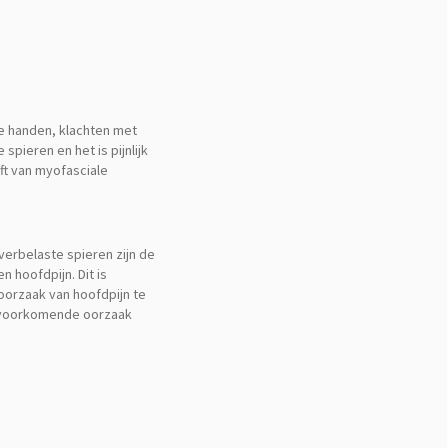
de handen, klachten met
spieren en het is pijnlijk
eft van myofasciale
verbelaste spieren zijn de
 hoofdpijn. Dit is
 oorzaak van hoofdpijn te
t voorkomende oorzaak