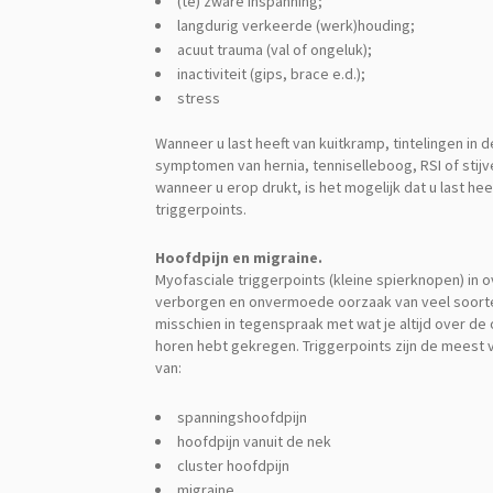
(te) zware inspanning;
langdurig verkeerde (werk)houding;
acuut trauma (val of ongeluk);
inactiviteit (gips, brace e.d.);
stress
Wanneer u last heeft van kuitkramp, tintelingen in 
symptomen van hernia, tenniselleboog, RSI of stijve 
wanneer u erop drukt, is het mogelijk dat u last he
triggerpoints.
Hoofdpijn en migraine.
Myofasciale triggerpoints (kleine spierknopen) in o
verborgen en onvermoede oorzaak van veel soorten
misschien in tegenspraak met wat je altijd over de
horen hebt gekregen. Triggerpoints zijn de mees
van:
spanningshoofdpijn
hoofdpijn vanuit de nek
cluster hoofdpijn
migraine