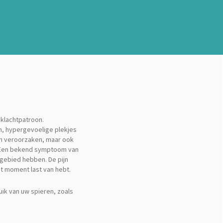
 klachtpatroon.
en, hypergevoelige plekjes
eren veroorzaken, maar ook
. Een bekend symptoom van
ngebied hebben. De pijn
at moment last van hebt.
ik van uw spieren, zoals