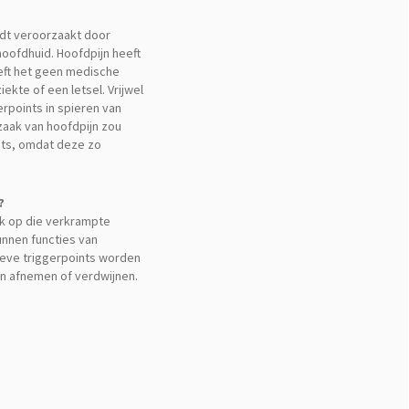
dt veroorzaakt door
oofdhuid. Hoofdpijn heeft
eeft het geen medische
iekte of een letsel. Vrijwel
gerpoints in spieren van
zaak van hoofdpijn zou
nts, omdat deze zo
?
uk op die verkrampte
kunnen functies van
ieve triggerpoints worden
en afnemen of verdwijnen.