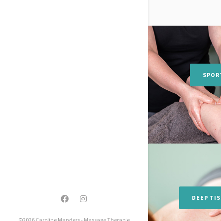
SPOR
DEEP TI
©2026 Caroline Manders - Massage Therapie