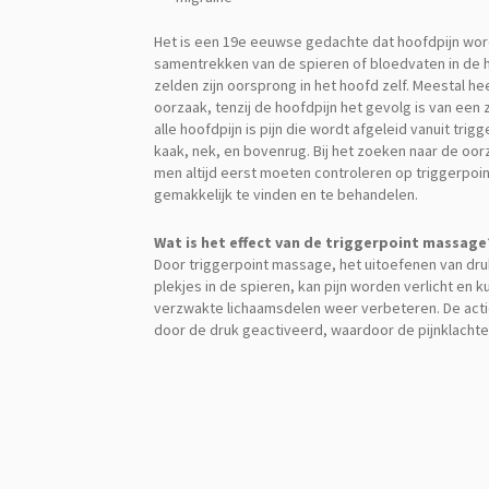
Het is een 19e eeuwse gedachte dat hoofdpijn wor
samentrekken van de spieren of bloedvaten in de h
zelden zijn oorsprong in het hoofd zelf. Meestal h
oorzaak, tenzij de hoofdpijn het gevolg is van een z
alle hoofdpijn is pijn die wordt afgeleid vanuit trig
kaak, nek, en bovenrug. Bij het zoeken naar de oor
men altijd eerst moeten controleren op triggerpoi
gemakkelijk te vinden en te behandelen.
Wat is het effect van de triggerpoint massage
Door triggerpoint massage, het uitoefenen van dr
plekjes in de spieren, kan pijn worden verlicht en 
verzwakte lichaamsdelen weer verbeteren. De act
door de druk geactiveerd, waardoor de pijnklacht